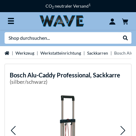
1
CO
neutraler Versand
2
Suche
Suche
Startseite
Werkzeug
Werkstatteinrichtung
Sackkarren
Bosch Alu-
Bosch
Alu-Caddy Professional, Sackkarre
(silber/schwarz)