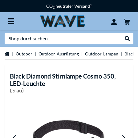
1
CO
neutraler Versand
2
Suche
Suche
Startseite
Outdoor
Outdoor-Ausrüstung
Outdoor-Lampen
Black 
Black Diamond
Stirnlampe Cosmo 350,
LED-Leuchte
(grau)