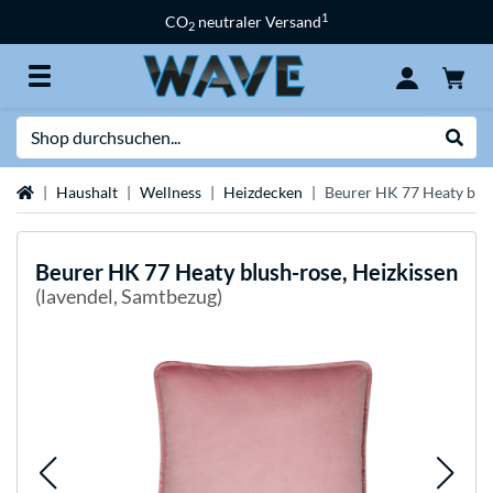
1
CO
neutraler Versand
2
Suche
Suche
Startseite
Haushalt
Wellness
Heizdecken
Beurer HK 77 Heaty blus
Beurer
HK 77 Heaty blush-rose, Heizkissen
(lavendel, Samtbezug)