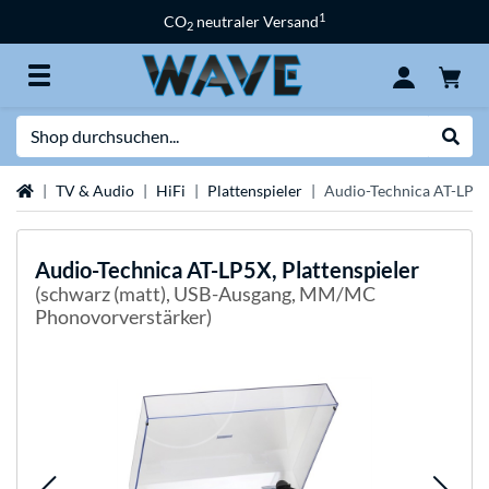
1
CO
neutraler Versand
2
Suche
Suche
Startseite
TV & Audio
HiFi
Plattenspieler
Audio-Technica AT-LP5X,
Audio-Technica
AT-LP5X, Plattenspieler
(schwarz (matt), USB-Ausgang, MM/MC
Phonovorverstärker)