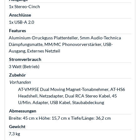
1x Stereo-Cinch
Anschlüsse
1x USB-A 2.0
Features
Aluminium-Druckguss Plattenteller, 5mm Audio-Technica
Dämpfungsmatte, MM/MC Phonovorverstärker, USB-
Ausgang, Externes Netzteil
Stromverbrauch
3 Watt (Betrieb)
Zubehör
Vorhanden
AT-VM95E Dual Moving Magnet-Tonabnehmer, AT-HS6
Headshell, Netzadapter, Dual RCA Stereo Kabel, 45
U/Min. Adapter, USB Kabel, Staubabdeckung
Abmessungen
Breite: 45 cm x Höhe: 15,7 cm x Tiefe/Länge: 36,2 cm
Gewicht
7,3 kg