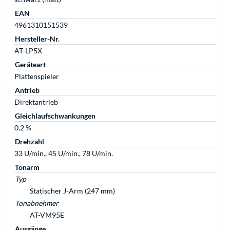
EAN
4961310151539
Hersteller-Nr.
AT-LP5X
Geräteart
Plattenspieler
Antrieb
Direktantrieb
Gleichlaufschwankungen
0,2 %
Drehzahl
33 U/min., 45 U/min., 78 U/min.
Tonarm
Typ
Statischer J-Arm (247 mm)
Tonabnehmer
AT-VM95E
Ausgänge