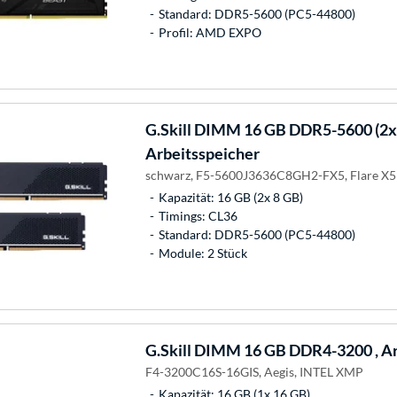
Standard: DDR5-5600 (PC5-44800)
Profil: AMD EXPO
G.Skill
DIMM 16 GB DDR5-5600 (2x 8
Arbeitsspeicher
schwarz, F5-5600J3636C8GH2-FX5, Flare X5
Kapazität: 16 GB (2x 8 GB)
Timings: CL36
Standard: DDR5-5600 (PC5-44800)
Module: 2 Stück
G.Skill
DIMM 16 GB DDR4-3200 , Ar
F4-3200C16S-16GIS, Aegis, INTEL XMP
Kapazität: 16 GB (1x 16 GB)