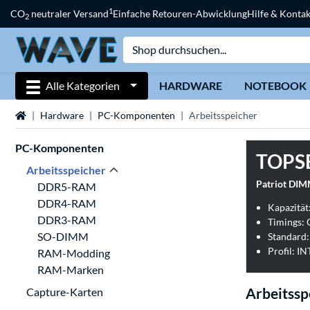
1
CO
neutraler Versand
Einfache Retouren-Abwicklung
Hilfe & Kontak
2
Alle Kategorien
HARDWARE
NOTEBOOK
Startseite
Hardware
PC-Komponenten
Arbeitsspeicher
PC-Komponenten
TOPS
Arbeitsspeicher
Patriot DIM
DDR5-RAM
DDR4-RAM
Kapazität
DDR3-RAM
Timings:
SO-DIMM
Standard
Profil: I
RAM-Modding
RAM-Marken
Arbeitssp
Capture-Karten