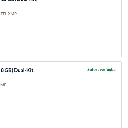
INTEL XMP
 GB) Dual-Kit,
Sofort verfügbar
 XMP