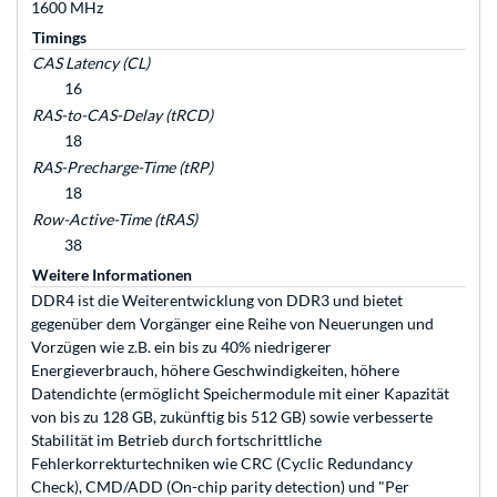
1600 MHz
Timings
CAS Latency (CL)
16
RAS-to-CAS-Delay (tRCD)
18
RAS-Precharge-Time (tRP)
18
Row-Active-Time (tRAS)
38
Weitere Informationen
DDR4 ist die Weiterentwicklung von DDR3 und bietet
gegenüber dem Vorgänger eine Reihe von Neuerungen und
Vorzügen wie z.B. ein bis zu 40% niedrigerer
Energieverbrauch, höhere Geschwindigkeiten, höhere
Datendichte (ermöglicht Speichermodule mit einer Kapazität
von bis zu 128 GB, zukünftig bis 512 GB) sowie verbesserte
Stabilität im Betrieb durch fortschrittliche
Fehlerkorrekturtechniken wie CRC (Cyclic Redundancy
Check), CMD/ADD (On-chip parity detection) und "Per