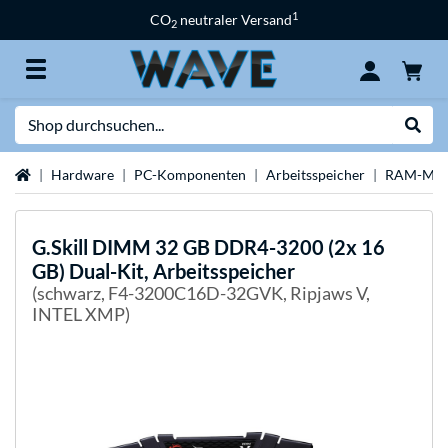
1
CO
neutraler Versand
2
Suche
Suche
Startseite
Hardware
PC-Komponenten
Arbeitsspeicher
RAM-Mar
G.Skill
DIMM 32 GB DDR4-3200 (2x 16
GB) Dual-Kit, Arbeitsspeicher
(schwarz, F4-3200C16D-32GVK, Ripjaws V,
INTEL XMP)