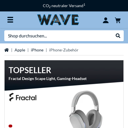
1
CO
neutraler Versand
2
Suche
Suche
Startseite
Apple
iPhone
iPhone-Zubehör
TOPSELLER
Fractal Design Scape Light, Gaming-Headset