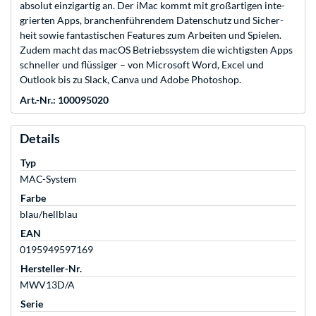
absolut einzig­artig an. Der iMac kommt mit groß­artigen inte­
grierten Apps, branchen­führendem Daten­schutz und Sicher­
heit sowie fan­tas­tischen Features zum Arbeiten und Spielen.
Zudem macht das macOS Betriebssystem die wichtigsten Apps
schneller und flüssiger – von Microsoft Word, Excel und
Outlook bis zu Slack, Canva und Adobe Photoshop.
Art.-Nr.: 100095020
Details
Typ
MAC-System
Farbe
blau/hellblau
EAN
0195949597169
Hersteller-Nr.
MWV13D/A
Serie