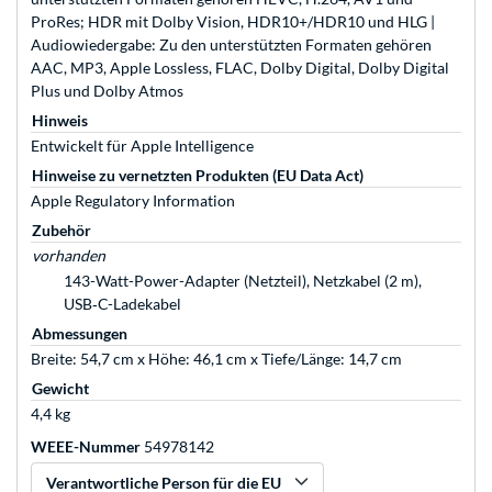
ProRes; HDR mit Dolby Vision, HDR10+/HDR10 und HLG |
Audio­wiedergabe: Zu den unter­stützten Formaten gehören
AAC, MP3, Apple Lossless, FLAC, Dolby Digital, Dolby Digital
Plus und Dolby Atmos
Hinweis
Entwickelt für Apple Intelligence
Hinweise zu vernetzten Produkten (EU Data Act)
Apple Regulatory Information
Zubehör
vorhanden
143-Watt-Power-Adapter (Netzteil), Netzkabel (2 m),
USB‑C-Ladekabel
Abmessungen
Breite: 54,7 cm x Höhe: 46,1 cm x Tiefe/Länge: 14,7 cm
Gewicht
4,4 kg
WEEE-Nummer
54978142
Verantwortliche Person für die EU