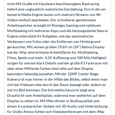
liche M4-Grafik mit Hard­ware be­schleunigtem Raytracing
liefert eine unglaub­lich realistische Darstellung. Durch die ver­
besserte Media Engine lassen sich mehrere Streams von 4K-
Videos ein­fach bear­beiten. Der schnellerer gemein­same
Arbeits­speicher ermög­licht flüssiges Gaming und naht­loses
Multi­tasking mit mehreren Apps und die leistungs­starke Neural
Engine unter­stützt KI-Auf­gaben, wie das auto­ma­tische
Verbessern von Fotos oder das Entfernen von Hinter­grund­
geräuschen. Mit seinem großen 59,69 cm (24") Retina Dis­play
hat der iMac eine brillante Arbeits­fläche für Multi­tasking,
Filme, Spiele und mehr. 4,5K Auf­lösung und 500 Nits Helligkeit
sorgen für extrem klare Details und der große P3 Farb­raum mit
über einer Milliarde Farben lässt alles auf dem Dis­play
besonders lebendig aus­sehen. Mit der 12MP Center Stage
Kamera ist man immer in der Mitte des Bildes, selbst wenn man
sich bei Video­anrufen durch den Raum bewegt oder andere zu
mit ins Bild kommen. Die Schreib­tisch­ansicht zeigt eine
Draufsicht vom Arbeits­platz, während man weiter­hin auf dem
Display zu sehen ist. Mit Mikro­fonen in Studio­qualität und
einem 6‑Laut­sprecher-System mit 3D Audio und Unter­stüt­zung
für Dolby Atmos fühlen sich Video­konferenzen mit dem iMac