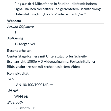
Ring aus drei Mikrofonen in Studioqualität mit hohem
Signal-Rausch-Verhältnis und gerichtetem Beamforming,
Unterstützung für „Hey Siri“ oder ein­fach „Siri“
Webcam
Anzahl Objektive
1
Auflösung
12 Megapixel
Besonderheiten
Center Stage Kamera mit Unter­stüt­zung für Schreib­
tischansicht, 1080p HD Video­auf­nahme, Fort­schrittlicher
Bildsignal­prozessor mit rechen­basiertem Video
Konnektivität
LAN
LAN 10/100/1000 MBit/s
WLAN
Wi-Fi 6E
Bluetooth
Bluetooth 5.3