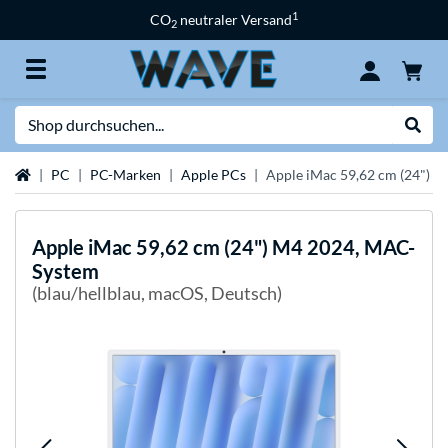
1
CO
neutraler Versand
2
Suche
Suche
Startseite
PC
PC-Marken
Apple PCs
Apple iMac 59,62 cm (24") 
Apple
iMac 59,62 cm (24") M4 2024, MAC-
System
(blau/hellblau, macOS, Deutsch)