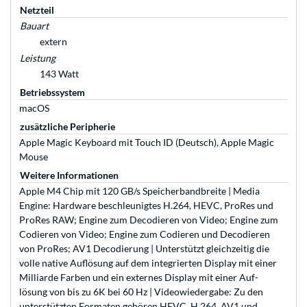
Netzteil
Bauart
extern
Leistung
143 Watt
Betriebssystem
macOS
zusätzliche Peripherie
Apple Magic Keyboard mit Touch ID (Deutsch), Apple Magic
Mouse
Weitere Informationen
Apple M4 Chip mit 120 GB/s Speicher­bandbreite | Media
Engine: Hard­ware be­schleunigtes H.264, HEVC, ProRes und
ProRes RAW; Engine zum Decodieren von Video; Engine zum
Codieren von Video; Engine zum Codieren und Decodieren
von ProRes; AV1 Decodierung | Unterstützt gleich­zeitig die
volle native Auf­lösung auf dem inte­grierten Dis­play mit einer
Milliarde Farben und ein externes Dis­play mit einer Auf­
lösung von bis zu 6K bei 60 Hz | Video­wiedergabe: Zu den
unter­stützten Formaten gehören HEVC, H.264, AV1 und