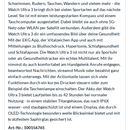
Schwimmen, Rudern, Tauchen, Wandern und vielem mehr - die
Watch Ultra 3 bringt dich bei vielen Sportarten auf das nächste
Level. Sie ist mit einem leistungsstarken Kompass und einem
Tauchcomputer ausgestattet. Dabei bleibt sie auch ohne 5G-
Netz oder WLAN per Satellit verbunden. Außerdem gibt die
Watch Ultra 3 dir ein umfassendes Bild über deine Gesundheit:
Mit der EKG App, der Vitalzeichen App und auch mit
Mitteilungen zu Bluthochdruck, Hypertonie, Schlafgesundheit
und Schlafapnoe. Die Watch Ultra 3 ist nicht nur als Sportuhr
oder als Gesundheitstracker ein echtes Multitalent. Mit ihr
nimmst du auch komfortabel am Handgelenk Anrufe entgegen,
beantwortest Nachrichten, streamst Musik oder bezahlst ganz
einfach unterwegs. Mit der Actiontaste lassen sich viele
Funktionen durch ein kurzes Drücken steuern oder zum
Beispiel die Taschenlampe einschalten. Der Akku der Watch
Ultra 3 bietet Laufzeiten bis zu 42 Stunden bei normaler
Nutzung - in einem stabilen Titangehäuse, das nach IP6X
wasser- und staubgeschützt ist und einem Display, das durch
OLED-Technologie besonders weite Blickwinkel bietet und mit
kratzfestem Saphirglas gesichert ist.
Art.-Nr.: 100156765