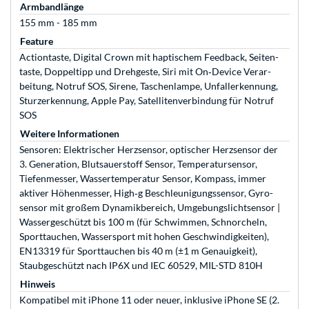
Armbandlänge
155 mm - 185 mm
Feature
Actiontaste, Digital Crown mit haptischem Feed­back, Seiten­
taste, Doppel­tipp und Drehgeste, Siri mit On‑Device Ver­ar­
beitung, Notruf SOS, Sirene, Taschenlampe, Unfallerkennung,
Sturzerkennung, Apple Pay, Satellitenverbindung für Notruf
SOS
Weitere Informationen
Sensoren: Elektrischer Herz­sensor, optischer Herz­sensor der
3. Gene­ra­tion, Blut­sauer­stoff Sensor, Temperatur­sensor,
Tiefen­messer, Wasser­tempe­ratur Sensor, Kompass, immer
aktiver Höhen­messer, High‑g Beschleu­ni­gungs­sensor, Gyro­
sensor mit großem Dynamik­bereich, Um­ge­bungs­licht­sensor |
Wasser­ge­schützt bis 100 m (für Schwimmen, Schnorcheln,
Sporttauchen, Wasser­sport mit hohen Ge­schwin­dig­keiten),
EN13319 für Sporttauchen bis 40 m (±1 m Genauigkeit),
Staubgeschützt nach IP6X und IEC 60529, MIL-STD 810H
Hinweis
Kompatibel mit iPhone 11 oder neuer, inklusive iPhone SE (2.