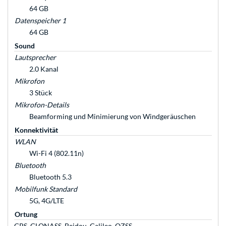
64 GB
Datenspeicher 1
64 GB
Sound
Lautsprecher
2.0 Kanal
Mikrofon
3 Stück
Mikrofon-Details
Beam­forming und Minimierung von Wind­geräuschen
Konnektivität
WLAN
Wi-Fi 4 (802.11n)
Bluetooth
Bluetooth 5.3
Mobilfunk Standard
5G, 4G/LTE
Ortung
GPS, GLONASS, Beidou, Galileo, QZSS