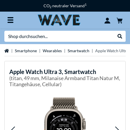
1
CO
neutraler Versand
2
Suche
Suche
Startseite
Smartphone
Wearables
Smartwatch
Apple Watch Ultra
Apple
Watch Ultra 3, Smartwatch
(titan, 49 mm, Milanaise Armband Titan Natur M,
Titangehäuse, Cellular)