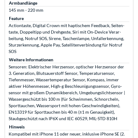
Armbandlänge
145 mm - 220 mm
Feature
Actiontaste, Digital Crown mit haptischem Feed­back, Seiten­
taste, Doppel­tipp und Drehgeste, Siri mit On‑Device Ver­ar­
beitung, Notruf SOS, Sirene, Taschenlampe, Unfallerkennung,
Sturzerkennung, Apple Pay, Satellitenverbindung für Notruf
SOS
Weitere Informationen
Sensoren: Elektrischer Herz­sensor, optischer Herz­sensor der
3. Gene­ra­tion, Blut­sauer­stoff Sensor, Temperatur­sensor,
Tiefen­messer, Wasser­tempe­ratur Sensor, Kompass, immer
aktiver Höhen­messer, High‑g Beschleu­ni­gungs­sensor, Gyro­
sensor mit großem Dynamik­bereich, Um­ge­bungs­licht­sensor |
Wasser­ge­schützt bis 100 m (für Schwimmen, Schnorcheln,
Sporttauchen, Wasser­sport mit hohen Ge­schwin­dig­keiten),
EN13319 für Sporttauchen bis 40 m (±1 m Genauigkeit),
Staubgeschützt nach IP6X und IEC 60529, MIL-STD 810H
Hinweis
Kompatibel mit iPhone 11 oder neuer, inklusive iPhone SE (2.