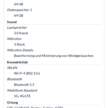
64 GB
Datenspeicher 1
64 GB
Sound
Lautsprecher
2.0 Kanal
Mikrofon
3 Stück
Mikrofon-Details
Beam­forming und Minimierung von Wind­geräuschen
Konnektivität
WLAN
Wi-Fi 4 (802.11n)
Bluetooth
Bluetooth 5.3
Mobilfunk Standard
5G, 4G/LTE
Ortung
GPS, GLONASS, Beidou, Galileo, QZSS