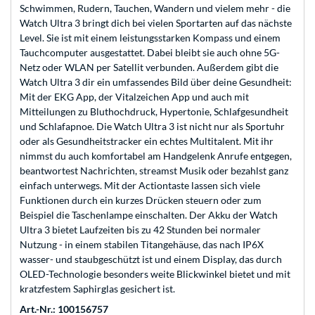
Schwimmen, Rudern, Tauchen, Wandern und vielem mehr - die
Watch Ultra 3 bringt dich bei vielen Sportarten auf das nächste
Level. Sie ist mit einem leistungsstarken Kompass und einem
Tauchcomputer ausgestattet. Dabei bleibt sie auch ohne 5G-
Netz oder WLAN per Satellit verbunden. Außerdem gibt die
Watch Ultra 3 dir ein umfassendes Bild über deine Gesundheit:
Mit der EKG App, der Vitalzeichen App und auch mit
Mitteilungen zu Bluthochdruck, Hypertonie, Schlafgesundheit
und Schlafapnoe. Die Watch Ultra 3 ist nicht nur als Sportuhr
oder als Gesundheitstracker ein echtes Multitalent. Mit ihr
nimmst du auch komfortabel am Handgelenk Anrufe entgegen,
beantwortest Nachrichten, streamst Musik oder bezahlst ganz
einfach unterwegs. Mit der Actiontaste lassen sich viele
Funktionen durch ein kurzes Drücken steuern oder zum
Beispiel die Taschenlampe einschalten. Der Akku der Watch
Ultra 3 bietet Laufzeiten bis zu 42 Stunden bei normaler
Nutzung - in einem stabilen Titangehäuse, das nach IP6X
wasser- und staubgeschützt ist und einem Display, das durch
OLED-Technologie besonders weite Blickwinkel bietet und mit
kratzfestem Saphirglas gesichert ist.
Art.-Nr.: 100156757