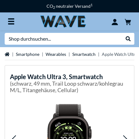
1
CO
neutraler Versand
2
Suche
Suche
Startseite
Smartphone
Wearables
Smartwatch
Apple Watch Ultra
Apple
Watch Ultra 3, Smartwatch
(schwarz, 49 mm, Trail Loop schwarz/kohlegrau
M/L, Titangehäuse, Cellular)