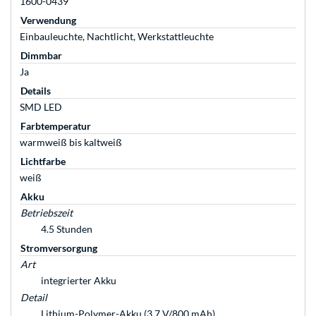
1600-0439
Verwendung
Einbauleuchte, Nachtlicht, Werkstattleuchte
Dimmbar
Ja
Details
SMD LED
Farbtemperatur
warmweiß bis kaltweiß
Lichtfarbe
weiß
Akku
Betriebszeit
4.5 Stunden
Stromversorgung
Art
integrierter Akku
Detail
Lithium-Polymer-Akku (3,7 V/800 mAh)