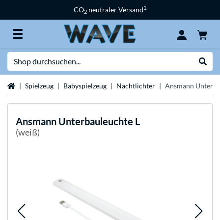
1
CO
neutraler Versand
2
Suche
Suche
Startseite
Spielzeug
Babyspielzeug
Nachtlichter
Ansmann Unterba
Ansmann
Unterbauleuchte L
(weiß)