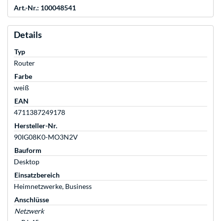
Art.-Nr.: 100048541
Details
Typ
Router
Farbe
weiß
EAN
4711387249178
Hersteller-Nr.
90IG08K0-MO3N2V
Bauform
Desktop
Einsatzbereich
Heimnetzwerke, Business
Anschlüsse
Netzwerk