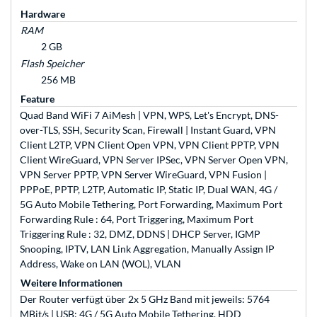
Hardware
RAM
2 GB
Flash Speicher
256 MB
Feature
Quad Band WiFi 7 AiMesh | VPN, WPS, Let's Encrypt, DNS-
over-TLS, SSH, Security Scan, Firewall | Instant Guard, VPN
Client L2TP, VPN Client Open VPN, VPN Client PPTP, VPN
Client WireGuard, VPN Server IPSec, VPN Server Open VPN,
VPN Server PPTP, VPN Server WireGuard, VPN Fusion |
PPPoE, PPTP, L2TP, Automatic IP, Static IP, Dual WAN, 4G /
5G Auto Mobile Tethering, Port Forwarding, Maximum Port
Forwarding Rule : 64, Port Triggering, Maximum Port
Triggering Rule : 32, DMZ, DDNS | DHCP Server, IGMP
Snooping, IPTV, LAN Link Aggregation, Manually Assign IP
Address, Wake on LAN (WOL), VLAN
Weitere Informationen
Der Router verfügt über 2x 5 GHz Band mit jeweils: 5764
MBit/s | USB: 4G / 5G Auto Mobile Tethering, HDD