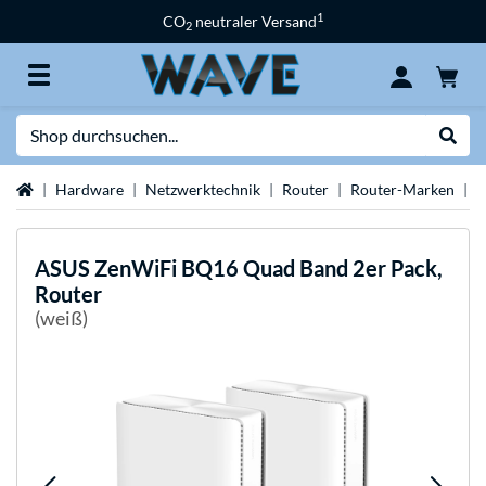
1
CO
neutraler Versand
2
Suche
Suche
Startseite
Hardware
Netzwerktechnik
Router
Router-Marken
A
ASUS
ZenWiFi BQ16 Quad Band 2er Pack,
Router
(weiß)