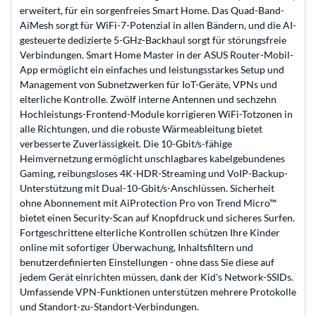
erweitert, für ein sorgenfreies Smart Home. Das Quad-Band-
AiMesh sorgt für WiFi-7-Potenzial in allen Bändern, und die AI-
gesteuerte dedizierte 5-GHz-Backhaul sorgt für störungsfreie
Verbindungen. Smart Home Master in der ASUS Router-Mobil-
App ermöglicht ein einfaches und leistungsstarkes Setup und
Management von Subnetzwerken für IoT-Geräte, VPNs und
elterliche Kontrolle. Zwölf interne Antennen und sechzehn
Hochleistungs-Frontend-Module korrigieren WiFi-Totzonen in
alle Richtungen, und die robuste Wärmeableitung bietet
verbesserte Zuverlässigkeit. Die 10-Gbit/s-fähige
Heimvernetzung ermöglicht unschlagbares kabelgebundenes
Gaming, reibungsloses 4K-HDR-Streaming und VoIP-Backup-
Unterstützung mit Dual-10-Gbit/s-Anschlüssen. Sicherheit
ohne Abonnement mit AiProtection Pro von Trend Micro™
bietet einen Security-Scan auf Knopfdruck und sicheres Surfen.
Fortgeschrittene elterliche Kontrollen schützen Ihre Kinder
online mit sofortiger Überwachung, Inhaltsfiltern und
benutzerdefinierten Einstellungen - ohne dass Sie diese auf
jedem Gerät einrichten müssen, dank der Kid's Network-SSIDs.
Umfassende VPN-Funktionen unterstützen mehrere Protokolle
und Standort-zu-Standort-Verbindungen.