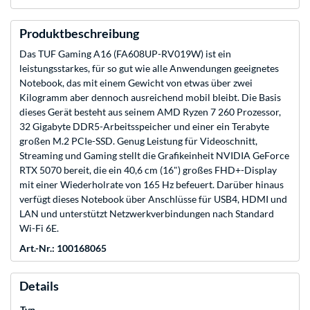
Produktbeschreibung
Das TUF Gaming A16 (FA608UP-RV019W) ist ein
leistungsstarkes, für so gut wie alle Anwendungen geeignetes
Notebook, das mit einem Gewicht von etwas über zwei
Kilogramm aber dennoch ausreichend mobil bleibt. Die Basis
dieses Gerät besteht aus seinem AMD Ryzen 7 260 Prozessor,
32 Gigabyte DDR5-Arbeitsspeicher und einer ein Terabyte
großen M.2 PCIe-SSD. Genug Leistung für Videoschnitt,
Streaming und Gaming stellt die Grafikeinheit NVIDIA GeForce
RTX 5070 bereit, die ein 40,6 cm (16") großes FHD+-Display
mit einer Wiederholrate von 165 Hz befeuert. Darüber hinaus
verfügt dieses Notebook über Anschlüsse für USB4, HDMI und
LAN und unterstützt Netzwerkverbindungen nach Standard
Wi-Fi 6E.
Art.-Nr.: 100168065
Details
Typ