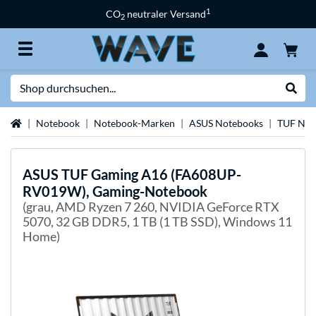
1
CO
neutraler Versand
2
Suche
Suche
Startseite
Notebook
Notebook-Marken
ASUS Notebooks
TUF Not
ASUS
TUF Gaming A16 (FA608UP-
RV019W), Gaming-Notebook
(grau, AMD Ryzen 7 260, NVIDIA GeForce RTX
5070, 32 GB DDR5, 1 TB (1 TB SSD), Windows 11
Home)