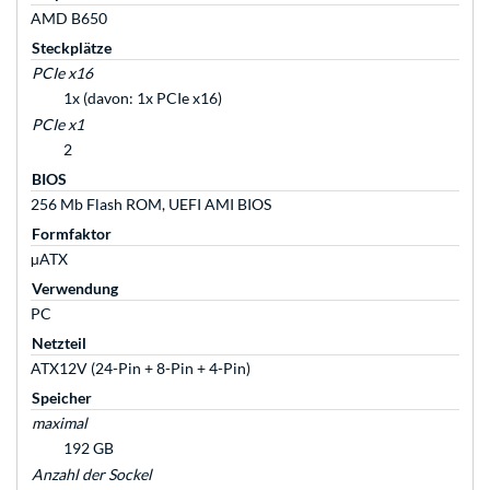
AMD B650
Steckplätze
PCIe x16
1x (davon: 1x PCIe x16)
PCIe x1
2
BIOS
256 Mb Flash ROM, UEFI AMI BIOS
Formfaktor
µATX
Verwendung
PC
Netzteil
ATX12V (24-Pin + 8-Pin + 4-Pin)
Speicher
maximal
192 GB
Anzahl der Sockel