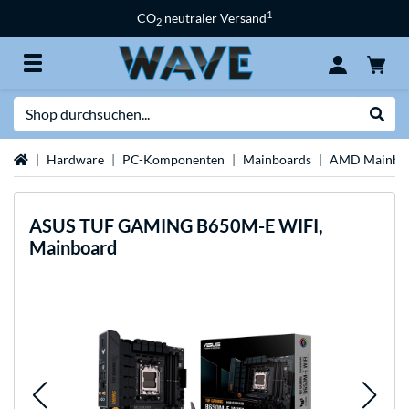
1
CO
neutraler Versand
2
Suche
Suche
Startseite
Hardware
PC-Komponenten
Mainboards
AMD Mainbo
ASUS
TUF GAMING B650M-E WIFI,
Mainboard