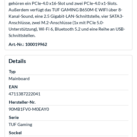
gehören ein PCIe-4.0 x16-Slot und zwei PCIe-4.0 x1-Slots.
Außerdem verfügt das TUF GAMING B650M-E WIFI über 8-
Kanal-Sound, eine 2.5 Gigabit-LAN-Schnittstelle, vier SATA3-
Anschlüsse, zwei M.2-Anschlüsse (1x mit PCIe 5.0-
Unterstützung), Wi-Fi 6, Bluetooth 5.2 und eine Reihe an USB-
Schnittstellen.
Art.-Nr.: 100019962
Details
Typ
Mainboard
EAN
4711387222041
Hersteller-Nr.
90MB1FV0-M0EAY0
Serie
TUF Gaming
Sockel