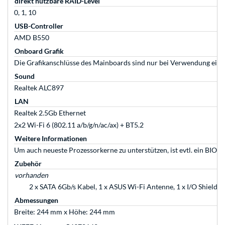
direkt nutzbare RAID-Level
0, 1, 10
USB-Controller
AMD B550
Onboard Grafik
Die Grafikanschlüsse des Mainboards sind nur bei Verwendung einer
Sound
Realtek ALC897
LAN
Realtek 2.5Gb Ethernet
2x2 Wi-Fi 6 (802.11 a/b/g/n/ac/ax) + BT5.2
Weitere Informationen
Um auch neueste Prozessorkerne zu unterstützen, ist evtl. ein BIOS-
Zubehör
vorhanden
2 x SATA 6Gb/s Kabel, 1 x ASUS Wi-Fi Antenne, 1 x I/O Shield, 
Abmessungen
Breite: 244 mm x Höhe: 244 mm