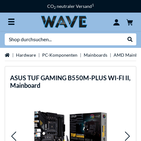
1
CO
neutraler Versand
2
Suche
Suche
Startseite
Hardware
PC-Komponenten
Mainboards
AMD Mainbo
ASUS
TUF GAMING B550M-PLUS WI-FI II,
Mainboard