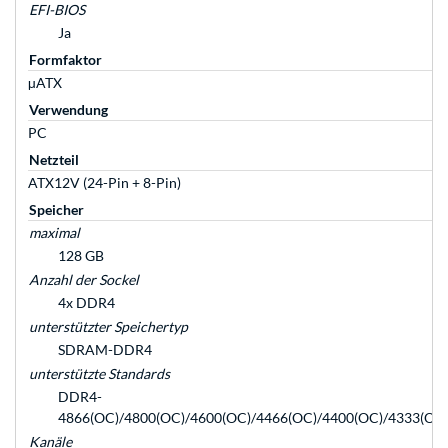
EFI-BIOS
Ja
Formfaktor
µATX
Verwendung
PC
Netzteil
ATX12V (24-Pin + 8-Pin)
Speicher
maximal
128 GB
Anzahl der Sockel
4x DDR4
unterstützter Speichertyp
SDRAM-DDR4
unterstützte Standards
DDR4-
4866(OC)/4800(OC)/4600(OC)/4466(OC)/4400(OC)/4333(OC
Kanäle