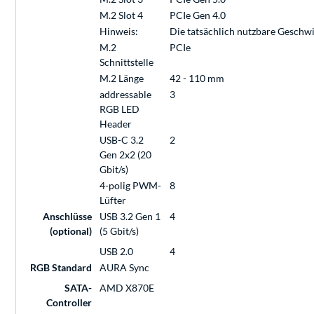
M.2 Slot 4
PCIe Gen 4.0
Hinweis:
Die tatsächlich nutzbare Geschw
M.2
PCIe
Schnittstelle
M.2 Länge
42 - 110 mm
addressable
3
RGB LED
Header
USB-C 3.2
2
Gen 2x2 (20
Gbit/s)
4-polig PWM-
8
Lüfter
Anschlüsse
USB 3.2 Gen 1
4
(optional)
(5 Gbit/s)
USB 2.0
4
RGB Standard
AURA Sync
SATA-
AMD X870E
Controller