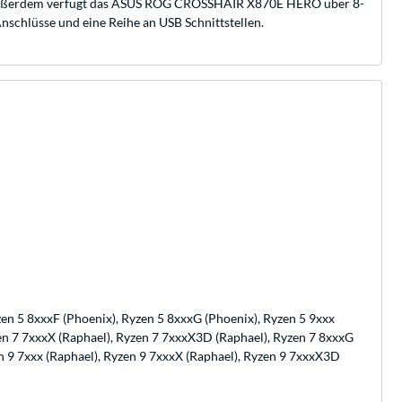
. Außerdem verfügt das ASUS ROG CROSSHAIR X870E HERO über 8-
Anschlüsse und eine Reihe an USB Schnittstellen.
zen 5 8xxxF (Phoenix), Ryzen 5 8xxxG (Phoenix), Ryzen 5 9xxx
yzen 7 7xxxX (Raphael), Ryzen 7 7xxxX3D (Raphael), Ryzen 7 8xxxG
en 9 7xxx (Raphael), Ryzen 9 7xxxX (Raphael), Ryzen 9 7xxxX3D