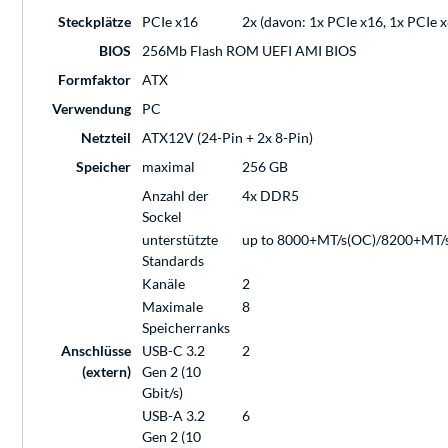
Steckplätze
PCIe x16
2x (davon: 1x PCIe x16, 1x PCIe x
BIOS
256Mb Flash ROM UEFI AMI BIOS
Formfaktor
ATX
Verwendung
PC
Netzteil
ATX12V (24-Pin + 2x 8-Pin)
Speicher
maximal
256 GB
Anzahl der
4x DDR5
Sockel
unterstützte
up to 8000+MT/s(OC)/8200+MT/
Standards
Kanäle
2
Maximale
8
Speicherranks
Anschlüsse
USB-C 3.2
2
(extern)
Gen 2 (10
Gbit/s)
USB-A 3.2
6
Gen 2 (10