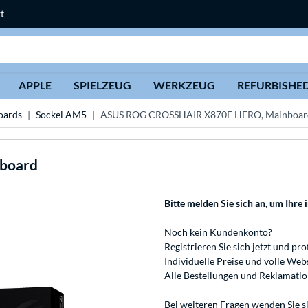
t
Suche
APPLE
SPIELZEUG
WERKZEUG
REFURBISHE
ards
Sockel AM5
ASUS ROG CROSSHAIR X870E HERO, Mainboar
board
Bitte melden Sie sich an
, um Ihre 
Noch kein Kundenkonto?
Registrieren
Sie sich jetzt und pro
Individuelle Preise und volle We
Alle Bestellungen und Reklamati
Bei weiteren Fragen wenden Sie s