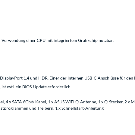
i Verwendung einer CPU mit integriertem Grafikchip nutzbar.
r DisplayPort 1.4 und HDR. Einer der Internen USB-C Anschlüsse für de
st evtl. ein BIOS-Update erforderlich.
, 4 x SATA 6Gb/s-Kabel, 1 x ASUS WiFi Q-Antenne, 1 x Q-Stecker, 2 x 
nstprogrammen und Treibern, 1 x Schnellstart-Anleitung