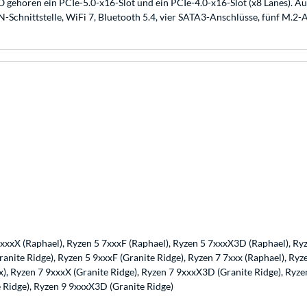
ehören ein PCIe-5.0-x16-Slot und ein PCIe-4.0-x16-Slot (x8 Lanes)
N-Schnittstelle, WiFi 7, Bluetooth 5.4, vier SATA3-Anschlüsse, fünf M.2-
7xxxX (Raphael), Ryzen 5 7xxxF (Raphael), Ryzen 5 7xxxX3D (Raphael), Ry
ranite Ridge), Ryzen 5 9xxxF (Granite Ridge), Ryzen 7 7xxx (Raphael), R
x), Ryzen 7 9xxxX (Granite Ridge), Ryzen 7 9xxxX3D (Granite Ridge), Ryz
e Ridge), Ryzen 9 9xxxX3D (Granite Ridge)