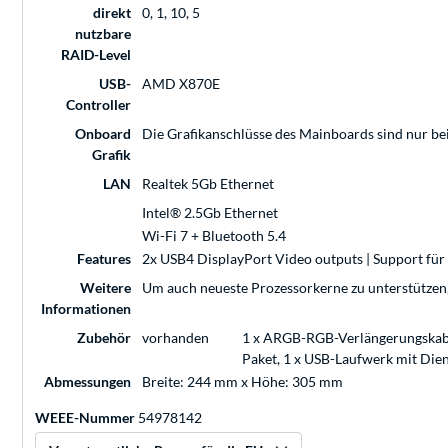
direkt
0, 1, 10, 5
nutzbare
RAID-Level
USB-
AMD X870E
Controller
Onboard
Die Grafikanschlüsse des Mainboards sind nur be
Grafik
LAN
Realtek 5Gb Ethernet
Intel® 2.5Gb Ethernet
Wi-Fi 7 + Bluetooth 5.4
Features
2x USB4 DisplayPort Video outputs | Support fü
Weitere
Um auch neueste Prozessorkerne zu unterstützen, i
Informationen
Zubehör
vorhanden
1 x ARGB-RGB-Verlängerungskabel
Paket, 1 x USB-Laufwerk mit Die
Abmessungen
Breite: 244 mm x Höhe: 305 mm
WEEE-Nummer
54978142