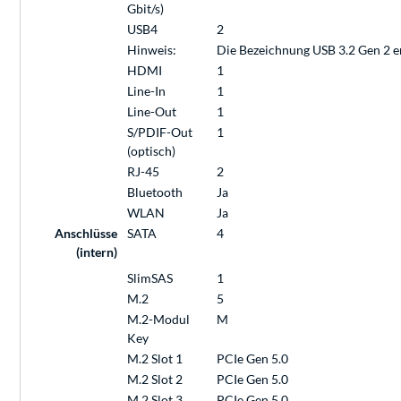
Gbit/s)
USB4
2
Hinweis:
Die Bezeichnung USB 3.2 Gen 2 e
HDMI
1
Line-In
1
Line-Out
1
S/PDIF-Out
1
(optisch)
RJ-45
2
Bluetooth
Ja
WLAN
Ja
Anschlüsse
SATA
4
(intern)
SlimSAS
1
M.2
5
M.2-Modul
M
Key
M.2 Slot 1
PCIe Gen 5.0
M.2 Slot 2
PCIe Gen 5.0
M.2 Slot 3
PCIe Gen 5.0