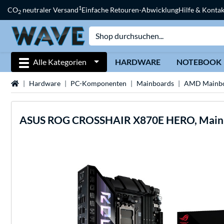
1
CO
neutraler Versand
Einfache Retouren-Abwicklung
Hilfe & Kontak
2
Alle Kategorien
HARDWARE
NOTEBOOK
Startseite
Hardware
PC-Komponenten
Mainboards
AMD Mainbo
ASUS
ROG CROSSHAIR X870E HERO, Main