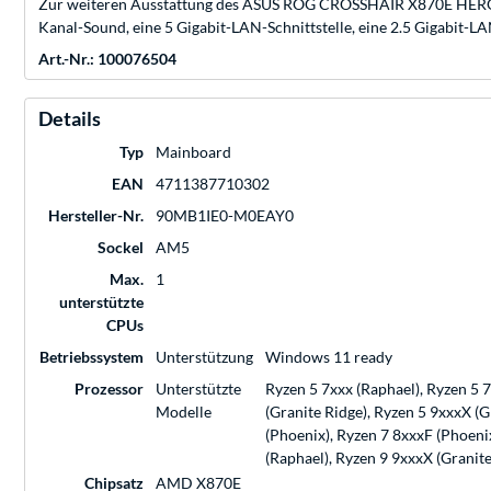
Zur weiteren Ausstattung des ASUS ROG CROSSHAIR X870E HERO g
Kanal-Sound, eine 5 Gigabit-LAN-Schnittstelle, eine 2.5 Gigabit-LA
Art.-Nr.: 100076504
Details
Typ
Mainboard
EAN
4711387710302
Hersteller-Nr.
90MB1IE0-M0EAY0
Sockel
AM5
Max.
1
unterstützte
CPUs
Betriebssystem
Unterstützung
Windows 11 ready
Prozessor
Unterstützte
Ryzen 5 7xxx (Raphael), Ryzen 5 
Modelle
(Granite Ridge), Ryzen 5 9xxxX (G
(Phoenix), Ryzen 7 8xxxF (Phoeni
(Raphael), Ryzen 9 9xxxX (Granit
Chipsatz
AMD X870E