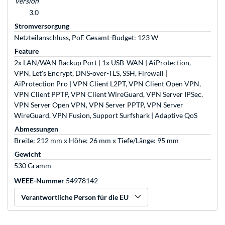
Version
3.0
Stromversorgung
Netzteilanschluss, PoE Gesamt-Budget: 123 W
Feature
2x LAN/WAN Backup Port | 1x USB-WAN | AiProtection,
VPN, Let's Encrypt, DNS-over-TLS, SSH, Firewall |
AiProtection Pro | VPN Client L2PT, VPN Client Open VPN,
VPN Client PPTP, VPN Client WireGuard, VPN Server IPSec,
VPN Server Open VPN, VPN Server PPTP, VPN Server
WireGuard, VPN Fusion, Support Surfshark | Adaptive QoS
Abmessungen
Breite: 212 mm x Höhe: 26 mm x Tiefe/Länge: 95 mm
Gewicht
530 Gramm
WEEE-Nummer
54978142
Verantwortliche Person für die EU