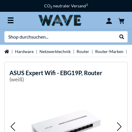
1
CO
neutraler Versand
2
Suche
Suche
Startseite
Hardware
Netzwerktechnik
Router
Router-Marken
A
ASUS
Expert Wifi - EBG19P, Router
(weiß)