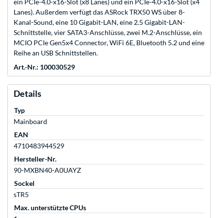
ein PCIe-4.0-x16-Slot (x8 Lanes) und ein PCIe-4.0-x16-Slot (x4
Lanes). Außerdem verfügt das ASRock TRX50 WS über 8-
Kanal-Sound, eine 10 Gigabit-LAN, eine 2.5 Gigabit-LAN-
Schnittstelle, vier SATA3-Anschlüsse, zwei M.2-Anschlüsse, ein
MCIO PCIe Gen5x4 Connector, WiFi 6E, Bluetooth 5.2 und eine
Reihe an USB Schnittstellen.
Art.-Nr.: 100030529
Details
Typ
Mainboard
EAN
4710483944529
Hersteller-Nr.
90-MXBN40-A0UAYZ
Sockel
sTR5
Max. unterstützte CPUs