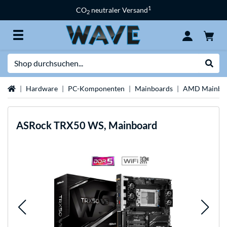
1
CO
neutraler Versand
2
Suche
Suche
Startseite
Hardware
PC-Komponenten
Mainboards
AMD Mainbo
ASRock
TRX50 WS, Mainboard