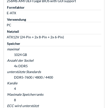
256Mb AMI UEFI Legal BIOS with GUI support
Formfaktor
E-ATX
Verwendung
PC
Netzteil
ATX12V (24-Pin + 2x 8-Pin + 2x 6-Pin)
Speicher
maximal
1024 GB
Anzahl der Sockel
4x DDR5
unterstützte Standards
DDR5-7600 / 4800 / 4400
Kanäle
4
Maximale Speicherranks
8
ECC wird unterstützt