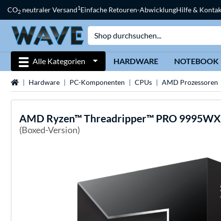
1
CO
neutraler Versand
Einfache Retouren-Abwicklung
Hilfe & Kontak
2
Alle Kategorien
HARDWARE
NOTEBOOK
Startseite
Hardware
PC-Komponenten
CPUs
AMD Prozessoren
AMD
Ryzen™ Threadripper™ PRO 9995WX,
(Boxed-Version)