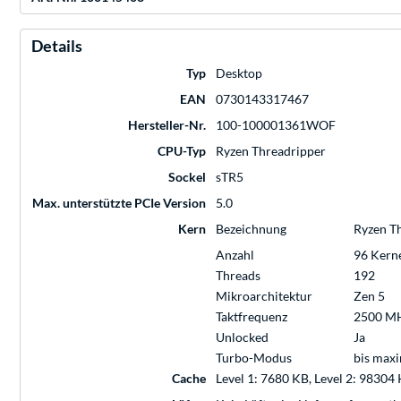
Details
Typ
Desktop
EAN
0730143317467
Hersteller-Nr.
100-100001361WOF
CPU-Typ
Ryzen Threadripper
Sockel
sTR5
Max. unterstützte PCIe Version
5.0
Kern
Bezeichnung
Ryzen T
Anzahl
96 Kern
Threads
192
Mikroarchitektur
Zen 5
Taktfrequenz
2500 M
Unlocked
Ja
Turbo-Modus
bis max
Cache
Level 1: 7680 KB, Level 2: 98304