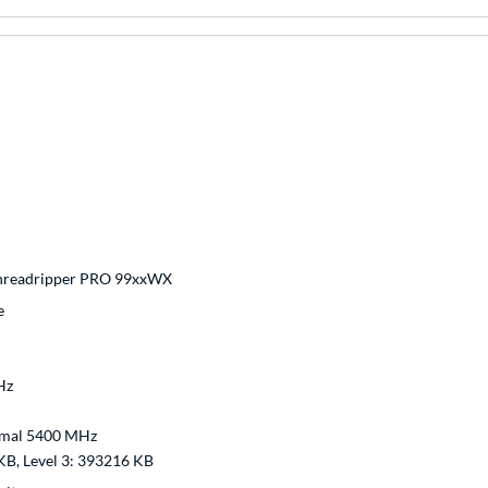
hreadripper PRO 99xxWX
e
Hz
imal 5400 MHz
 KB, Level 3: 393216 KB