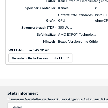
Lüfter
Kein Lüfter im Lieferumfang enth
Speicher-Controller
Kanäle
8
Unterstützte Standards
bis zu
Grafik
GPU
ohne CP
Stromverbrauch (TDP)
350 Watt
Befehlssätze
AMD EXPO™ Technology
Hinweis
Boxed Version ohne Kühler
WEEE-Nummer
54978142
Verantwortliche Person für die EU
Stets informiert
In unserem Newsletter warten exklusive Angebote, Gutschein- & Ge
E-Mail