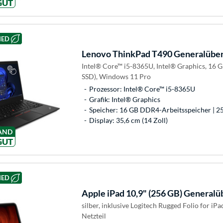
GUT
HED
Lenovo
ThinkPad T490 Generalüber
Intel® Core™ i5-8365U, Intel® Graphics, 16
SSD), Windows 11 Pro
Prozessor: Intel® Core™ i5-8365U
Grafik: Intel® Graphics
Speicher: 16 GB DDR4-Arbeitsspeicher | 2
Display: 35,6 cm (14 Zoll)
AND
GUT
HED
Apple
iPad 10,9" (256 GB) Generalü
silber, inklusive Logitech Rugged Folio for iPa
Netzteil