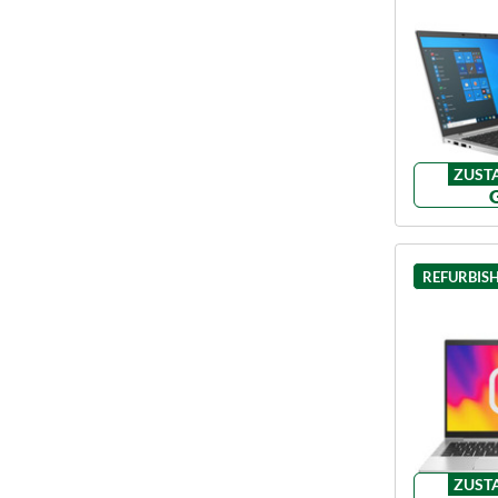
ZUST
REFURBIS
ZUST