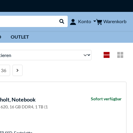
Warenkorb
Konto
Suche durchführen
D
OUTLET
ren
36
holt, Notebook
Sofort verfügbar
 620, 16 GB DDR4, 1 TB (1
TB SSD-Festplatte