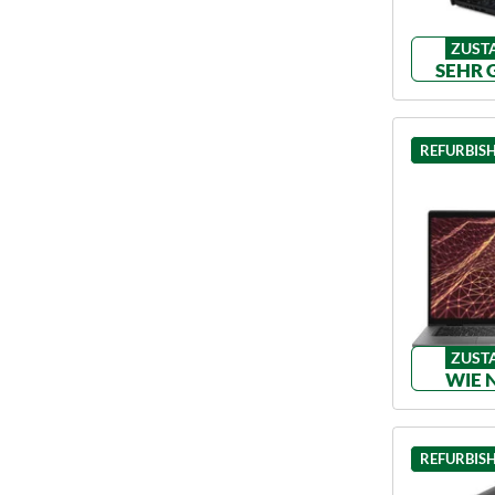
ZUST
SEHR 
REFURBIS
ZUST
WIE 
REFURBIS