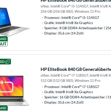
HP
EliteBook 840 G8 Generalüberh
silber, Intel® Core™ i5-1145G7, Intel® Iris®
256 GB (256 GB SSD), Windows 11 Pro
Prozessor: Intel® Core™ i5-1145G7
Grafik: Intel® Iris® Xe Graphics
Speicher: 8 GB DDR4-Arbeitsspeicher | 25
Display: 35,6 cm (14 Zoll)
AND
GUT
HED
HP
EliteBook 840 G8 Generalüberh
silber, Intel® Core™ i7-1185G7, Intel® Iris®
512 GB (512 GB SSD), Windows 11 Pro
Prozessor: Intel® Core™ i7-1185G7
Grafik: Intel® Iris® Xe Graphics
Speicher: 16 GB DDR4-Arbeitsspeicher | 5
Display: 35,6 cm (14 Zoll)
AND