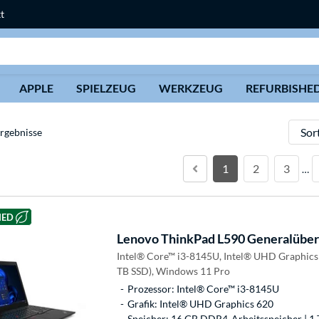
t
Suche
APPLE
SPIELZEUG
WERKZEUG
REFURBISHE
Sortie
rgebnisse
1
2
3
…
HED
Lenovo
ThinkPad L590 Generalüber
Intel® Core™ i3-8145U, Intel® UHD Graphics
TB SSD), Windows 11 Pro
Prozessor: Intel® Core™ i3-8145U
Grafik: Intel® UHD Graphics 620
Speicher: 16 GB DDR4-Arbeitsspeicher | 1 