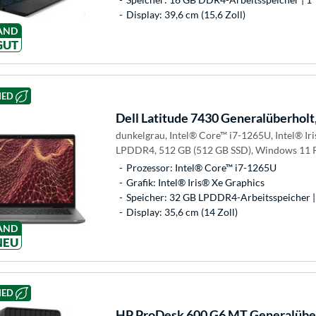
Display: 39,6 cm (15,6 Zoll)
AND
GUT
HED
Dell
Latitude 7430 Generalüberholt
dunkelgrau, Intel® Core™ i7-1265U, Intel® Ir
LPDDR4, 512 GB (512 GB SSD), Windows 11 
Prozessor: Intel® Core™ i7-1265U
Grafik: Intel® Iris® Xe Graphics
Speicher: 32 GB LPDDR4-Arbeitsspeicher |
Display: 35,6 cm (14 Zoll)
AND
NEU
HED
HP
ProDesk 600 G6 MT Generalüber