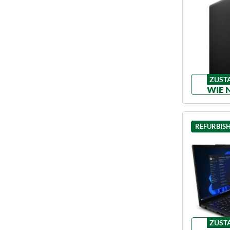
ZUST
WIE 
REFURBIS
ZUST