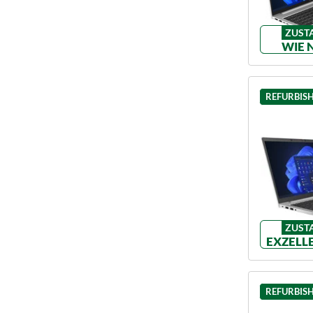
ZUST
WIE 
REFURBIS
ZUST
EXZELL
REFURBIS