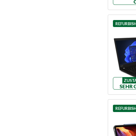
REFURBIS
ZUST
SEHR 
REFURBIS