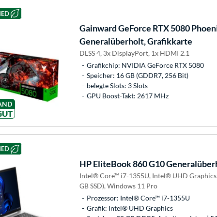
HED
Gainward
GeForce RTX 5080 Phoen
Generalüberholt, Grafikkarte
DLSS 4, 3x DisplayPort, 1x HDMI 2.1
Grafikchip: NVIDIA GeForce RTX 5080
Speicher: 16 GB (GDDR7, 256 Bit)
belegte Slots: 3 Slots
GPU Boost-Takt: 2617 MHz
AND
GUT
HED
HP
EliteBook 860 G10 Generalüber
Intel® Core™ i7-1355U, Intel® UHD Graphics
GB SSD), Windows 11 Pro
Prozessor: Intel® Core™ i7-1355U
Grafik: Intel® UHD Graphics