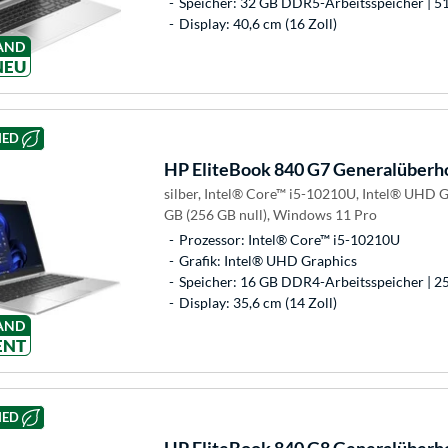
Speicher: 32 GB DDR5-Arbeitsspeicher | 5
Display: 40,6 cm (16 Zoll)
AND
NEU
HED
HP
EliteBook 840 G7 Generalüberh
silber, Intel® Core™ i5-10210U, Intel® UHD 
GB (256 GB null), Windows 11 Pro
Prozessor: Intel® Core™ i5-10210U
Grafik: Intel® UHD Graphics
Speicher: 16 GB DDR4-Arbeitsspeicher | 25
Display: 35,6 cm (14 Zoll)
AND
ENT
HED