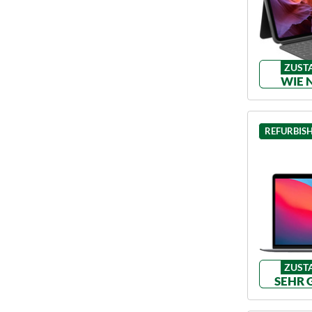
ZUST
WIE 
REFURBIS
ZUST
SEHR 