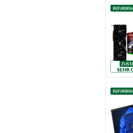
REFURBIS
ZUST
SEHR 
REFURBIS