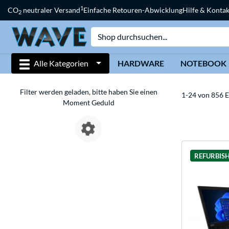
1
CO
neutraler Versand
Einfache Retouren-Abwicklung
Hilfe & Kontak
2
Alle Kategorien
HARDWARE
NOTEBOOK
Filter werden geladen, bitte haben Sie einen
1-24 von 856 E
Moment Geduld
REFURBIS