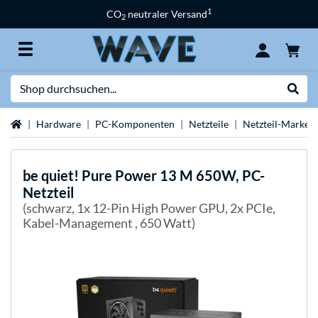
1
CO
neutraler Versand
2
Suche
Suche
Startseite
Hardware
PC-Komponenten
Netzteile
Netzteil-Marken
be quiet!
Pure Power 13 M 650W, PC-
Netzteil
(schwarz, 1x 12-Pin High Power GPU, 2x PCIe,
Kabel-Management , 650 Watt)