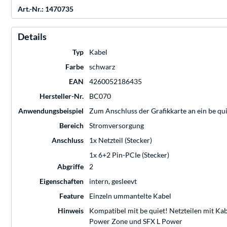
Art.-Nr.: 1470735
Details
Typ
Kabel
Farbe
schwarz
EAN
4260052186435
Hersteller-Nr.
BC070
Anwendungsbeispiel
Zum Anschluss der Grafikkarte an ein be qu
Bereich
Stromversorgung
Anschluss
1x Netzteil (Stecker)
1x 6+2 Pin-PCIe (Stecker)
Abgriffe
2
Eigenschaften
intern, gesleevt
Feature
Einzeln ummantelte Kabel
Hinweis
Kompatibel mit be quiet! Netzteilen mit Ka
Power Zone und SFX L Power