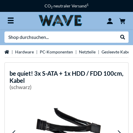
1
CO
neutraler Versand
2
Suche
Suche
Startseite
Hardware
PC-Komponenten
Netzteile
Gesleevte Kabel
be quiet!
3x S-ATA + 1x HDD / FDD 100cm,
Kabel
(schwarz)