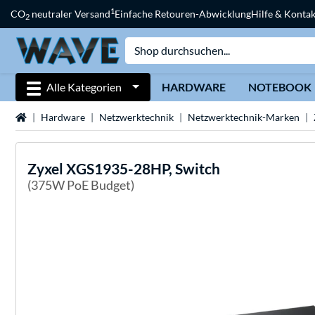
1
CO
neutraler Versand
Einfache Retouren-Abwicklung
Hilfe & Kontak
2
Alle Kategorien
HARDWARE
NOTEBOOK
Startseite
Hardware
Netzwerktechnik
Netzwerktechnik-Marken
Zyxel
XGS1935-28HP, Switch
(375W PoE Budget)