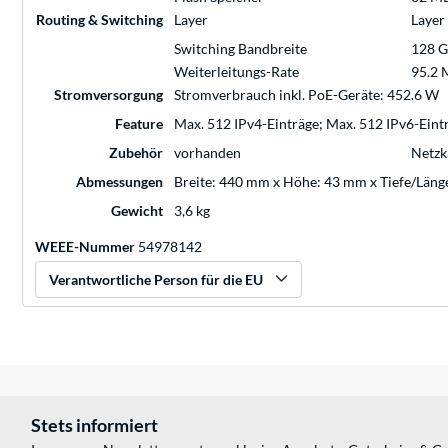
Routing & Switching
Layer
Layer
Switching Bandbreite
128 G
Weiterleitungs-Rate
95.2 
Stromversorgung
Stromverbrauch inkl. PoE-Geräte: 452.6 W
Feature
Max. 512 IPv4-Einträge; Max. 512 IPv6-Einträ
Zubehör
vorhanden
Netzk
Abmessungen
Breite: 440 mm x Höhe: 43 mm x Tiefe/Län
Gewicht
3,6 kg
WEEE-Nummer
54978142
Verantwortliche Person für die EU
Stets informiert