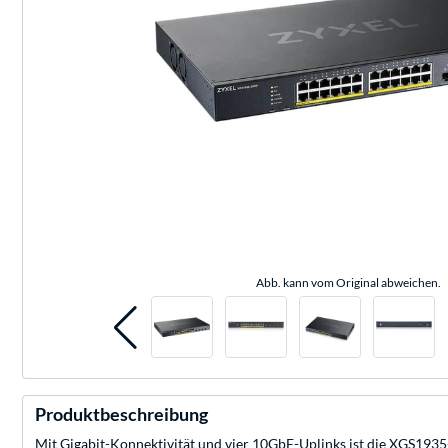
Abb. kann vom Original abweichen.
Produktbeschreibung
Mit Gigabit-Konnektivität und vier 10GbE-Uplinks ist die XGS1935-