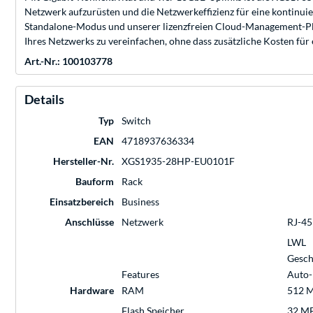
Netzwerk aufzurüsten und die Netzwerkeffizienz für eine kontinui
Standalone-Modus und unserer lizenzfreien Cloud-Management-Plat
Ihres Netzwerks zu vereinfachen, ohne dass zusätzliche Kosten für
Art.-Nr.: 100103778
Details
Typ
Switch
EAN
4718937636334
Hersteller-Nr.
XGS1935-28HP-EU0101F
Bauform
Rack
Einsatzbereich
Business
Anschlüsse
Netzwerk
RJ-45
LWL
Gesch
Features
Auto-
Hardware
RAM
512 
Flash Speicher
32 M