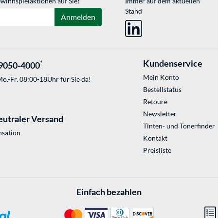
winnspielaktionen auf Sie!
Immer auf dem aktuellen
Stand
Anmelden
Kundenservice
*
9050-4000
Mein Konto
o.-Fr. 08:00-18Uhr für Sie da!
Bestellstatus
Retoure
Newsletter
eutraler Versand
Tinten- und Tonerfinder
sation
Kontakt
Preisliste
Einfach bezahlen