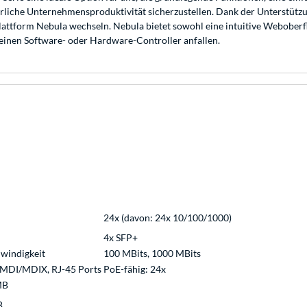
erliche Unternehmensproduktivität sicherzustellen. Dank der Unterstüt
tform Nebula wechseln. Nebula bietet sowohl eine intuitive Weboberflä
 einen Software- oder Hardware-Controller anfallen.
24x (davon: 24x 10/100/1000)
4x SFP+
windigkeit
100 MBits, 1000 MBits
MDI/MDIX, RJ-45 Ports PoE-fähig: 24x
MB
B