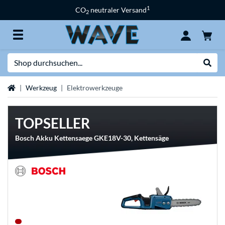
1
CO
neutraler Versand
2
Suche
Suche
Startseite
Werkzeug
Elektrowerkzeuge
TOPSELLER
Bosch Akku Kettensaege GKE18V-30, Kettensäge