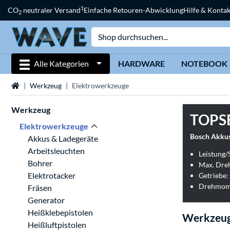
1
CO
neutraler Versand
Einfache Retouren-Abwicklung
Hilfe & Kontak
2
Alle Kategorien
HARDWARE
NOTEBOOK
Startseite
Werkzeug
Elektrowerkzeuge
Werkzeug
TOPS
Elektrowerkzeuge
Bosch Akkus
Akkus & Ladegeräte
Arbeitsleuchten
Leistung/
Bohrer
Max. Dreh
Elektrotacker
Getriebe:
Drehmome
Fräsen
Generator
Heißklebepistolen
Werkzeug
Heißluftpistolen