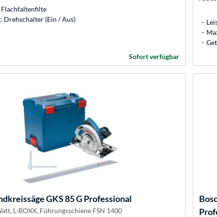
 Flachfaltenfilte
 Drehschalter (Ein / Aus)
Lei
Max
Get
Sofort verfügbar
dkreissäge GKS 85 G Professional
Bos
Watt, L-BOXX, Führungsschiene FSN 1400
Prof