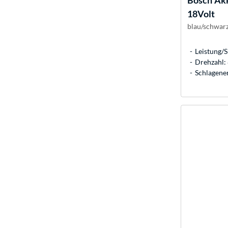
Bosch
Akk
18Volt
blau/schwarz
Leistung/
Drehzahl:
Schlagener