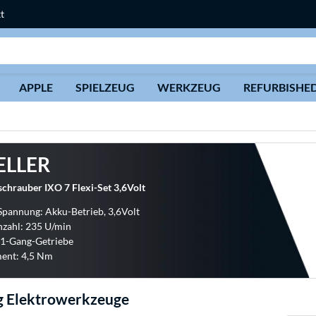
t
Suche
APPLE
SPIELZEUG
WERKZEUG
REFURBISHE
ELLER
chrauber IXO 7 Flexi-Set 3,6Volt
Spannung: Akku-Betrieb, 3,6Volt
zahl: 235 U/min
 1-Gang-Getriebe
nt: 4,5 Nm
 Elektrowerkzeuge