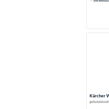
Verwendun
Kärcher
W
gelb/edelstah