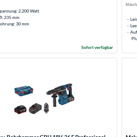
blau/
Spannung: 2.200 Watt
 Ø: 235 mm
Lei
bohrung: 30 mm
Lee
Auf
Pl
Sofort verfügbar