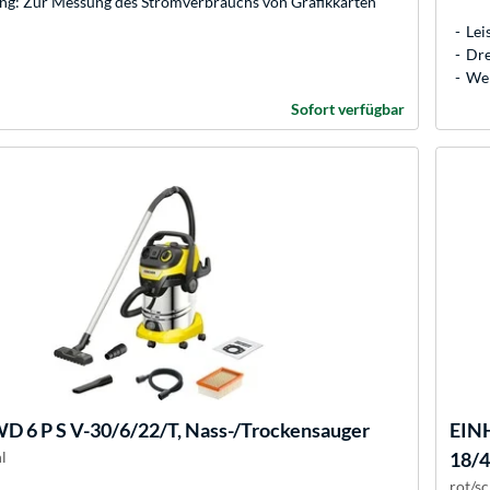
g: Zur Messung des Stromverbrauchs von Grafikkarten
Lei
Dr
Wer
Sofort verfügbar
D 6 P S V-30/6/22/T, Nass-/Trockensauger
EIN
l
18/4
rot/s