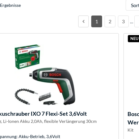
Sortie
Ergebnisse
1
2
3
…
NEU
uschrauber IXO 7 Flexi-Set 3,6Volt
Bos
, Li-Ionen Akku 2,0Ah, flexible Verlängerung 30cm
Werk
Kit
pannung: Akku-Betrieb, 3,6Volt