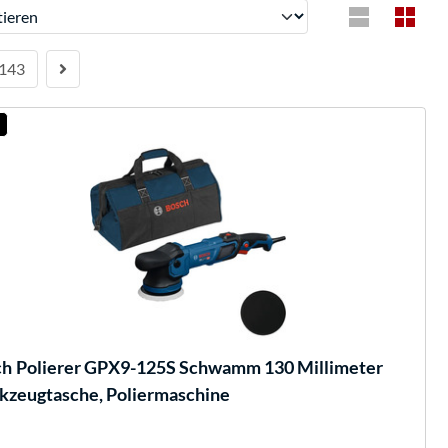
ren
143
ch
Polierer GPX9-125S Schwamm 130 Millimeter
zeugtasche, Poliermaschine