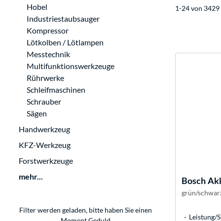
Hobel
1-24 von 3429 
Industriestaubsauger
Kompressor
Lötkolben / Lötlampen
Messtechnik
Multifunktionswerkzeuge
Rührwerke
Schleifmaschinen
Schrauber
Sägen
Handwerkzeug
KFZ-Werkzeug
Forstwerkzeuge
mehr...
Bosch
Akk
grün/schwarz
Filter werden geladen, bitte haben Sie einen
Leistung/S
Moment Geduld