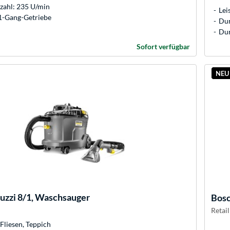
zahl: 235 U/min
Lei
 1-Gang-Getriebe
Du
Du
Sofort verfügbar
NEU
uzzi 8/1, Waschsauger
Bos
Retail
Fliesen, Teppich