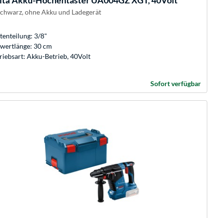
ita
Akku-Hochentaster UA004GZ XGT, 40Volt
schwarz, ohne Akku und Ladegerät
tenteilung: 3/8"
wertlänge: 30 cm
riebsart: Akku-Betrieb, 40Volt
Sofort verfügbar