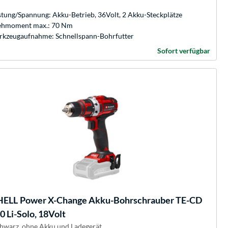
stung/Spannung: Akku-Betrieb, 36Volt, 2 Akku-Steckplätze
ehmoment max.: 70 Nm
kzeugaufnahme: Schnellspann-Bohrfutter
Sofort verfügbar
HELL
Power X-Change Akku-Bohrschrauber TE-CD
0 Li-Solo, 18Volt
chwarz, ohne Akku und Ladegerät