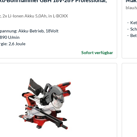
u-Bohrhammer GBH 18V-26 F Professional,
Mak
blau/
, 2x Li-Ionen Akku 5,0Ah, in L-BOXX
Ket
Sch
Spannung: Akku-Betrieb, 18Volt
Bet
 890 U/min
gie: 2,6 Joule
Sofort verfügbar