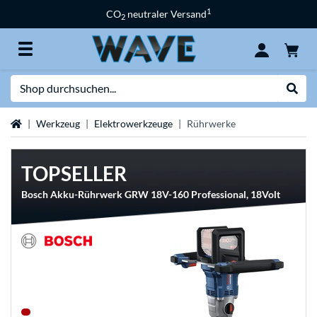
1
CO
neutraler Versand
2
Suche
Suche
Startseite
Werkzeug
Elektrowerkzeuge
Rührwerke
TOPSELLER
Bosch Akku-Rührwerk GRW 18V-160 Professional, 18Volt