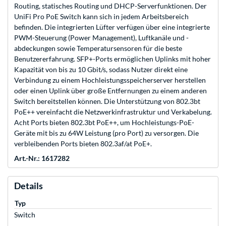
Routing, statisches Routing und DHCP-Serverfunktionen. Der
UniFi Pro PoE Switch kann sich in jedem Arbeitsbereich
befinden. Die integrierten Lüfter verfügen über eine integrierte
PWM-Steuerung (Power Management), Luftkanäle und -
abdeckungen sowie Temperatursensoren für die beste
Benutzererfahrung. SFP+-Ports ermöglichen Uplinks mit hoher
Kapazität von bis zu 10 Gbit/s, sodass Nutzer direkt eine
Verbindung zu einem Hochleistungsspeicherserver herstellen
oder einen Uplink über große Entfernungen zu einem anderen
Switch bereitstellen können. Die Unterstützung von 802.3bt
PoE++ vereinfacht die Netzwerkinfrastruktur und Verkabelung.
Acht Ports bieten 802.3bt PoE++, um Hochleistungs-PoE-
Geräte mit bis zu 64W Leistung (pro Port) zu versorgen. Die
verbleibenden Ports bieten 802.3af/at PoE+.
Art.-Nr.: 1617282
Details
Typ
Switch