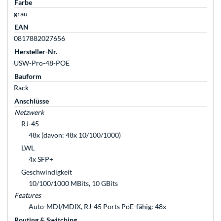
Farbe
grau
EAN
0817882027656
Hersteller-Nr.
USW-Pro-48-POE
Bauform
Rack
Anschlüsse
Netzwerk
RJ-45
48x (davon: 48x 10/100/1000)
LWL
4x SFP+
Geschwindigkeit
10/100/1000 MBits, 10 GBits
Features
Auto-MDI/MDIX, RJ-45 Ports PoE-fähig: 48x
Routing & Switching