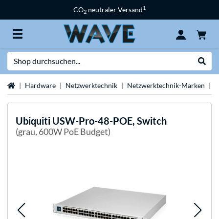
1
CO
neutraler Versand
2
Suche
Suche
Startseite
Hardware
Netzwerktechnik
Netzwerktechnik-Marken
U
Ubiquiti
USW-Pro-48-POE, Switch
(grau, 600W PoE Budget)