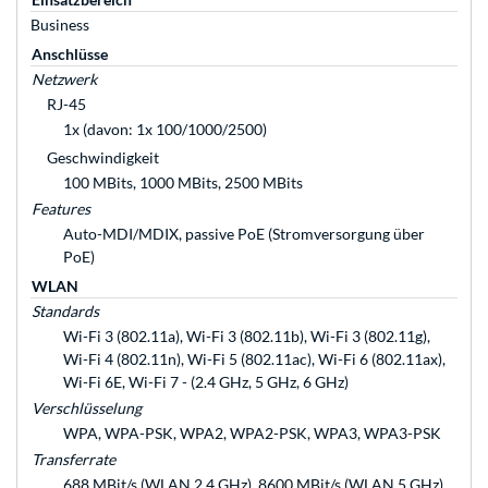
Business
Anschlüsse
Netzwerk
RJ-45
1x (davon: 1x 100/1000/2500)
Geschwindigkeit
100 MBits, 1000 MBits, 2500 MBits
Features
Auto-MDI/MDIX, passive PoE (Stromversorgung über
PoE)
WLAN
Standards
Wi-Fi 3 (802.11a), Wi-Fi 3 (802.11b), Wi-Fi 3 (802.11g),
Wi-Fi 4 (802.11n), Wi-Fi 5 (802.11ac), Wi-Fi 6 (802.11ax),
Wi-Fi 6E, Wi-Fi 7 - (2.4 GHz, 5 GHz, 6 GHz)
Verschlüsselung
WPA, WPA-PSK, WPA2, WPA2-PSK, WPA3, WPA3-PSK
Transferrate
688 MBit/s (WLAN 2.4 GHz), 8600 MBit/s (WLAN 5 GHz),