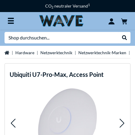
1
CO
neutraler Versand
2
Suche
Suche
Startseite
Hardware
Netzwerktechnik
Netzwerktechnik-Marken
U
Ubiquiti
U7-Pro-Max, Access Point