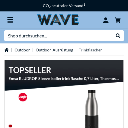
1
CO
neutraler Versand
2
Suche
Suche
Startseite
Outdoor
Outdoor-Ausrüstung
Trinkflaschen
TOPSELLER
Emsa BLUDROP Sleeve Isoliertrinkflasche 0,7 Liter, Thermosflasche