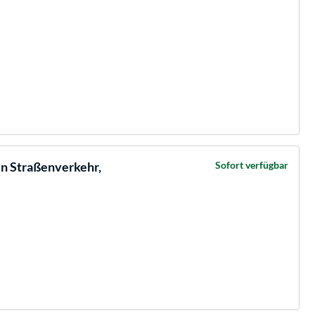
en Straßenverkehr,
Sofort verfügbar