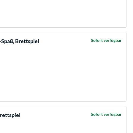
-Spaß, Brettspiel
Sofort verfügbar
rettspiel
Sofort verfügbar