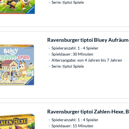
Serie: tiptoi Spiele
Ravensburger
tiptoi Bluey Aufräum
Spieleranzahl: 1 - 4 Spieler
Spieldauer: 30 Minuten
Altersangabe: von 4 Jahren bis 7 Jahren
Serie: tiptoi Spiele
Ravensburger
tiptoi Zahlen-Hexe, B
Spieleranzahl: 1 - 4 Spieler
Spieldauer: 15 Minuten