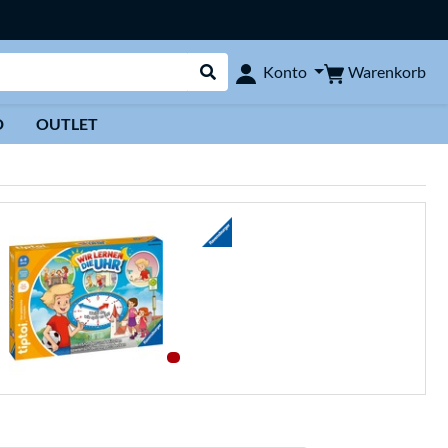
Warenkorb
Konto
Suche durchführen
D
OUTLET