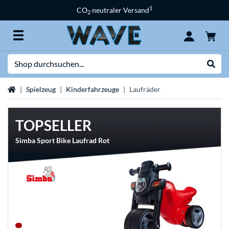
1
CO
neutraler Versand
2
Suche
Suche
Startseite
Spielzeug
Kinderfahrzeuge
Laufräder
TOPSELLER
Simba Sport Bike Laufrad Rot