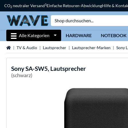
1
CO
neutraler Versand
Einfache Retouren-Abwicklung
Hilfe & Kontak
2
Alle Kategorien
HARDWARE
NOTEBOOK
Startseite
TV & Audio
Lautsprecher
Lautsprecher-Marken
Sony L
Sony
SA-SW5, Lautsprecher
(schwarz)