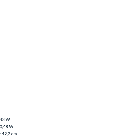
43 W
0,48 W
: 42,2 cm