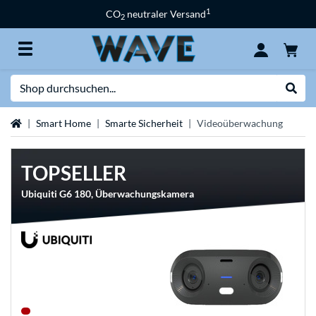
1
CO
neutraler Versand
2
Suche
Suche
Startseite
Smart Home
Smarte Sicherheit
Videoüberwachung
TOPSELLER
Ubiquiti G6 180, Überwachungskamera