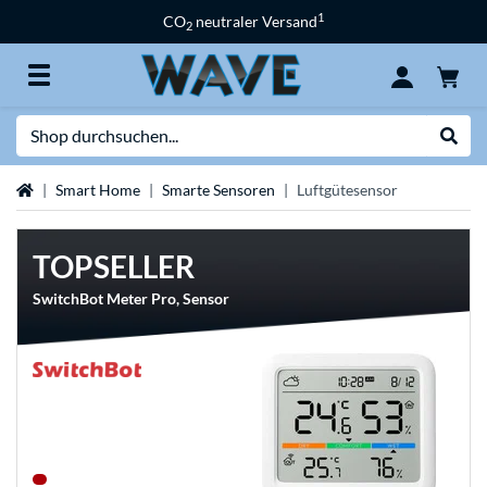
1
CO
neutraler Versand
2
Suche
Suche
Startseite
Smart Home
Smarte Sensoren
Luftgütesensor
TOPSELLER
SwitchBot Meter Pro, Sensor