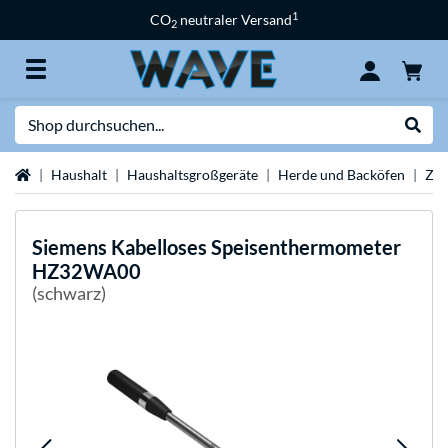
1
CO
neutraler Versand
2
Suche
Suche
Startseite
Haushalt
Haushaltsgroßgeräte
Herde und Backöfen
Zub
Siemens
Kabelloses Speisenthermometer
HZ32WA00
(schwarz)