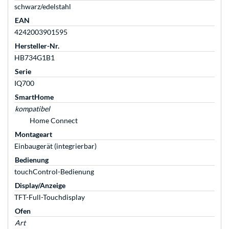
schwarz/edelstahl
EAN
4242003901595
Hersteller-Nr.
HB734G1B1
Serie
IQ700
SmartHome
kompatibel
Home Connect
Montageart
Einbaugerät (integrierbar)
Bedienung
touchControl-Bedienung
Display/Anzeige
TFT-Full-Touchdisplay
Ofen
Art