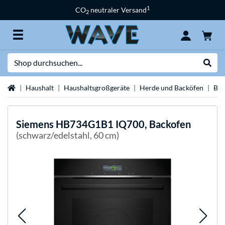
1
CO
neutraler Versand
2
Suche
Suche
Startseite
Haushalt
Haushaltsgroßgeräte
Herde und Backöfen
Bac
Siemens
HB734G1B1 IQ700, Backofen
(schwarz/edelstahl, 60 cm)