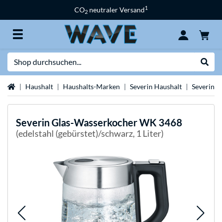
1
CO
neutraler Versand
2
Suche
Suche
Startseite
Haushalt
Haushalts-Marken
Severin Haushalt
Severin 
Severin
Glas-Wasserkocher WK 3468
(edelstahl (gebürstet)/schwarz, 1 Liter)