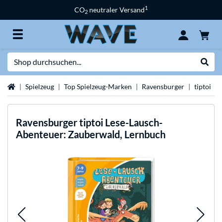
1
CO
neutraler Versand
2
Suche
Suche
Startseite
Spielzeug
Top Spielzeug-Marken
Ravensburger
tiptoi
Ravensburger
tiptoi Lese-Lausch-
Abenteuer: Zauberwald, Lernbuch