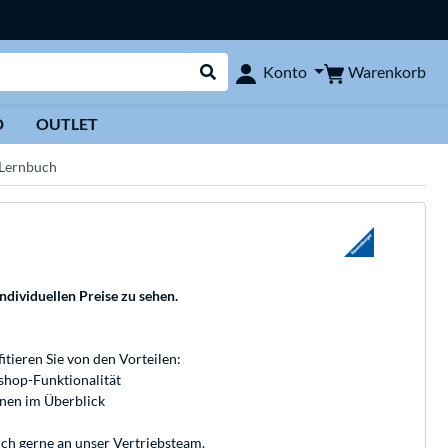
Warenkorb
Konto
Suche durchführen
D
OUTLET
, Lernbuch
individuellen Preise zu sehen.
fitieren Sie von den Vorteilen:
bshop-Funktionalität
onen im Überblick
ich gerne an unser
Vertriebsteam
.