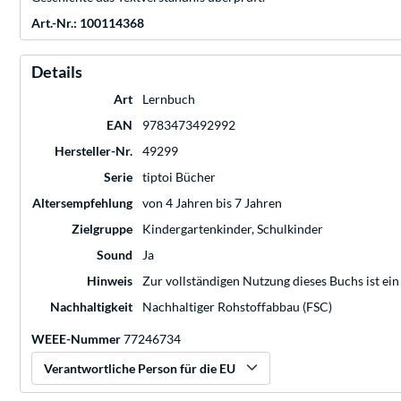
Art.-Nr.: 100114368
Details
Art
Lernbuch
EAN
9783473492992
Hersteller-Nr.
49299
Serie
tiptoi Bücher
Altersempfehlung
von 4 Jahren bis 7 Jahren
Zielgruppe
Kindergartenkinder, Schulkinder
Sound
Ja
Hinweis
Zur vollständigen Nutzung dieses Buchs ist ein s
Nachhaltigkeit
Nachhaltiger Rohstoffabbau (FSC)
WEEE-Nummer
77246734
Verantwortliche Person für die EU