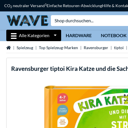
1
CO
neutraler Versand
Einfache Retouren-Abwicklung
Hilfe & Kontak
2
Alle Kategorien
HARDWARE
NOTEBOOK
Startseite
Spielzeug
Top Spielzeug-Marken
Ravensburger
tiptoi
Ravensburger
tiptoi Kira Katze und die Sac