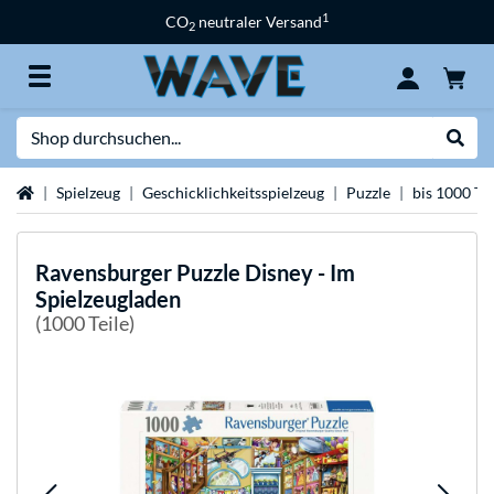
1
CO
neutraler Versand
2
Suche
Suche
Startseite
Spielzeug
Geschicklichkeitsspielzeug
Puzzle
bis 1000 Tei
Ravensburger
Puzzle Disney - Im
Spielzeugladen
(1000 Teile)