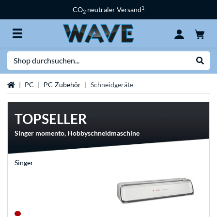
1
CO
neutraler Versand
2
Suche
Suche
Startseite
PC
PC-Zubehör
Schneidgeräte
TOPSELLER
Singer momento, Hobbyschneidmaschine
Singer