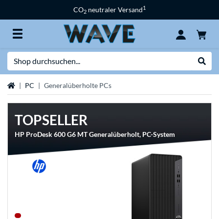
1
CO
neutraler Versand
2
Suche
Suche
Startseite
PC
Generalüberholte PCs
TOPSELLER
HP ProDesk 600 G6 MT Generalüberholt, PC-System