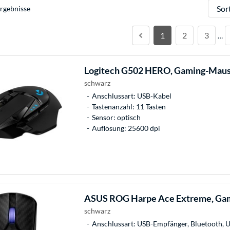
Sortie
rgebnisse
1
2
3
…
Logitech
G502 HERO, Gaming-Mau
schwarz
Anschlussart: USB-Kabel
Tastenanzahl: 11 Tasten
Sensor: optisch
Auflösung: 25600 dpi
ASUS
ROG Harpe Ace Extreme, Ga
schwarz
Anschlussart: USB-Empfänger, Bluetooth, 