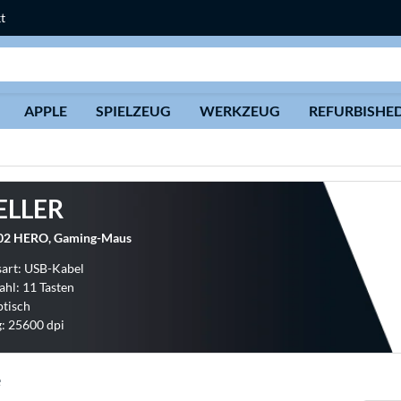
t
Suche
APPLE
SPIELZEUG
WERKZEUG
REFURBISHE
ELLER
502 HERO, Gaming-Maus
art: USB-Kabel
ahl: 11 Tasten
ptisch
: 25600 dpi
e