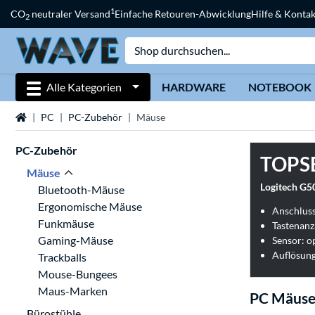
1
CO
neutraler Versand
Einfache Retouren-Abwicklung
Hilfe & Kontak
2
Alle Kategorien
HARDWARE
NOTEBOOK
Startseite
PC
PC-Zubehör
Mäuse
PC-Zubehör
TOPS
Mäuse
Logitech G
Bluetooth-Mäuse
Ergonomische Mäuse
Anschluss
Funkmäuse
Tastenanz
Gaming-Mäuse
Sensor: o
Auflösung
Trackballs
Mouse-Bungees
Maus-Marken
PC Mäus
Bürostühle