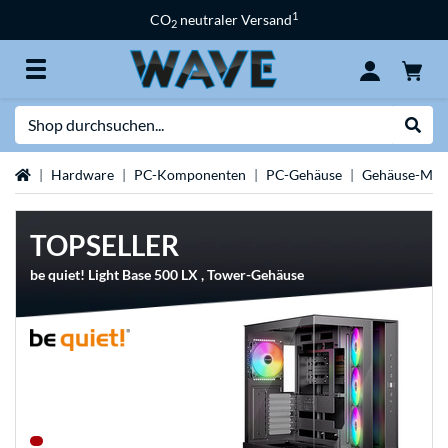
1
CO
neutraler Versand
2
Suche
Suche
Startseite
Hardware
PC-Komponenten
PC-Gehäuse
Gehäuse-Mar
TOPSELLER
be quiet! Light Base 500 LX , Tower-Gehäuse