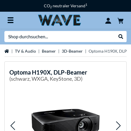
1
CO
neutraler Versand
2
Suche
Suche
Startseite
TV & Audio
Beamer
3D-Beamer
Optoma H190X, DLP-
Optoma
H190X, DLP-Beamer
(schwarz, WXGA, KeyStone, 3D)