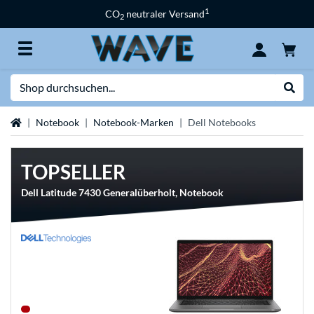
1
CO
neutraler Versand
2
Suche
Suche
Startseite
Notebook
Notebook-Marken
Dell Notebooks
TOPSELLER
Dell Latitude 7430 Generalüberholt, Notebook