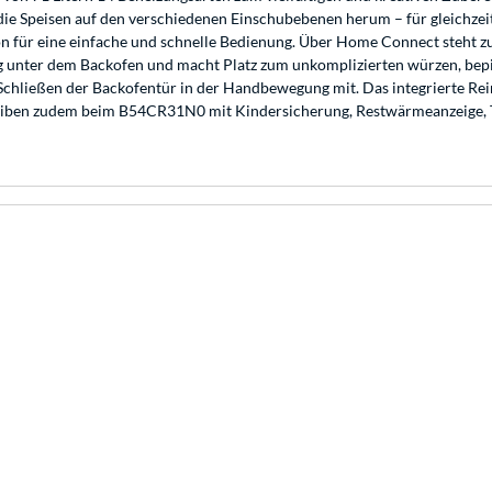
die Speisen auf den verschiedenen Einschubebenen herum – für gleichzeiti
n für eine einfache und schnelle Bedienung. Über Home Connect steht z
 unter dem Backofen und macht Platz zum unkomplizierten würzen, bepi
chließen der Backofentür in der Handbewegung mit. Das integrierte Reini
bleiben zudem beim B54CR31N0 mit Kindersicherung, Restwärmeanzeige, 