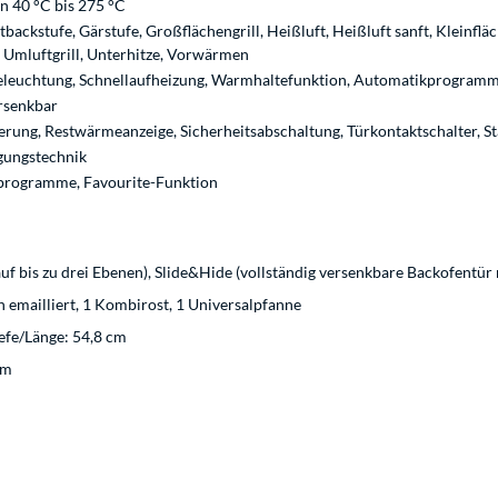
n 40 °C bis 275 °C
otbackstufe, Gärstufe, Großflächengrill, Heißluft, Heißluft sanft, Kleinflä
, Umluftgrill, Unterhitze, Vorwärmen
leuchtung, Schnellaufheizung, Warmhaltefunktion, Automatikprogramm
rsenkbar
rung, Restwärmeanzeige, Sicherheitsabschaltung, Türkontaktschalter, St
igungstechnik
rogramme, Favourite-Funktion
uf bis zu drei Ebenen), Slide&Hide (vollständig versenkbare Backofentür 
 emailliert, 1 Kombirost, 1 Universalpfanne
iefe/Länge: 54,8 cm
mm