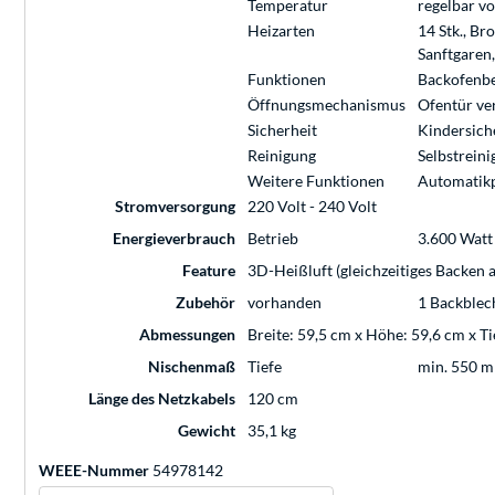
Temperatur
regelbar vo
Heizarten
14 Stk., Br
Sanftgaren
Funktionen
Backofenbe
Öffnungsmechanismus
Ofentür ve
Sicherheit
Kindersiche
Reinigung
Selbstrein
Weitere Funktionen
Automatikp
Stromversorgung
220 Volt - 240 Volt
Energieverbrauch
Betrieb
3.600 Watt
Feature
3D-Heißluft (gleichzeitiges Backen a
Zubehör
vorhanden
1 Backblech
Abmessungen
Breite: 59,5 cm x Höhe: 59,6 cm x T
Nischenmaß
Tiefe
min. 550 
Länge des Netzkabels
120 cm
Gewicht
35,1 kg
WEEE-Nummer
54978142