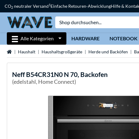
1
CO
neutraler Versand
Einfache Retouren-Abwicklung
Hilfe & Kontak
2
Alle Kategorien
HARDWARE
NOTEBOOK
Startseite
Haushalt
Haushaltsgroßgeräte
Herde und Backöfen
Ba
Neff
B54CR31N0 N 70, Backofen
(edelstahl, Home Connect)