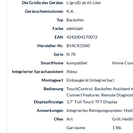
Die Größe des Gerätes
L (groß) ab 65 Liter
Geräuschemissionen
K.A.
Typ
Backofen
Farbe
edelstahl
EAN
4242004270072
Hersteller-Nr.
B54CR31N0
Serie
N 70
SmartHome
kompatibel
Home Con
Integrierter Sprachassistent
Alexa
Montageart
Einbaugerät (integrierbar)
Bedienung
TouchControl; Backofen-Assistent m
Connect Features: Remote Diagnost
Display/Anzeige
3,7" Full Touch TFT-Display
Anmerkungen
Integriertes Reinigungssystem: Hydr
Ofen
Art
Grill, Heiß
Garräume
1 Stk.