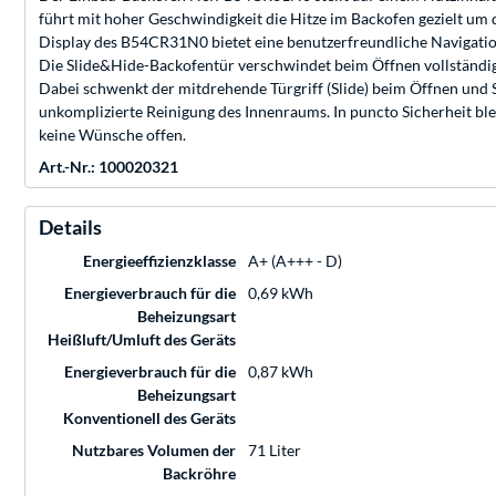
führt mit hoher Geschwindigkeit die Hitze im Backofen gezielt um 
Display des B54CR31N0 bietet eine benutzerfreundliche Navigatio
Die Slide&Hide-Backofentür verschwindet beim Öffnen vollständig
Dabei schwenkt der mitdrehende Türgriff (Slide) beim Öffnen und S
unkomplizierte Reinigung des Innenraums. In puncto Sicherheit 
keine Wünsche offen.
Art.-Nr.: 100020321
Details
Energieeffizienzklasse
A+ (A+++ - D)
Energieverbrauch für die
0,69 kWh
Beheizungsart
Heißluft/Umluft des Geräts
Energieverbrauch für die
0,87 kWh
Beheizungsart
Konventionell des Geräts
Nutzbares Volumen der
71 Liter
Backröhre