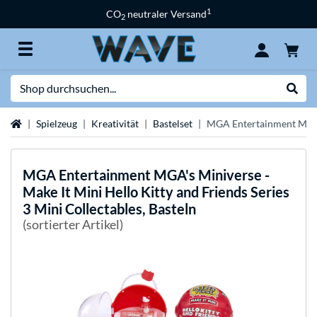
1
CO
neutraler Versand
2
Suche
Suche
Startseite
Spielzeug
Kreativität
Bastelset
MGA Entertainment MGA's 
MGA Entertainment
MGA's Miniverse -
Make It Mini Hello Kitty and Friends Series
3 Mini Collectables, Basteln
(sortierter Artikel)