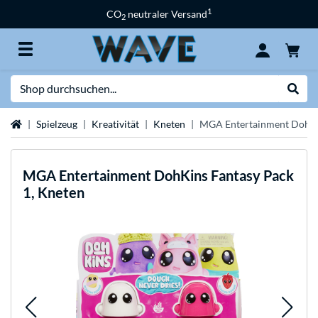
1
CO
neutraler Versand
2
Suche
Suche
Startseite
Spielzeug
Kreativität
Kneten
MGA Entertainment DohKin
MGA Entertainment
DohKins Fantasy Pack
1, Kneten